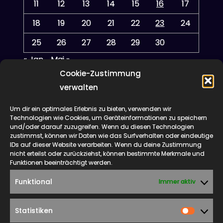
11
12
13
14
15
16
17
18
19
20
21
22
23
24
25
26
27
28
29
30
« Jan.
Mai »
Cookie-Zustimmung
verwalten
Um dir ein optimales Erlebnis zu bieten, verwenden wir
Meta
Technologien wie Cookies, um Geräteinformationen zu speichern
und/oder darauf zuzugreifen. Wenn du diesen Technologien
zustimmst, können wir Daten wie das Surfverhalten oder eindeutige
IDs auf dieser Website verarbeiten. Wenn du deine Zustimmung
Anmelden
nicht erteilst oder zurückziehst, können bestimmte Merkmale und
Funktionen beeinträchtigt werden.
Eintrags-Feed
Funktional
Immer aktiv
Kommentar-Feed
WordPress.org
Statistiken
Statist