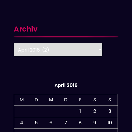
Archiv
Archiv
April 2016
M
D
M
D
F
S
S
1
2
3
4
5
6
7
8
9
10