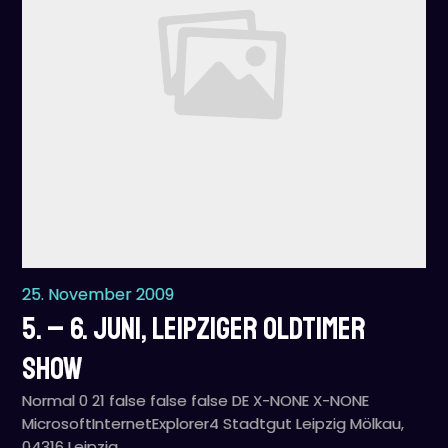
25. November 2009
5. – 6. Juni, Leipziger Oldtimer
Show
Normal 0 21 false false false DE X-NONE X-NONE
MicrosoftInternetExplorer4 Stadtgut Leipzig Mölkau,
04316 Leipzig…